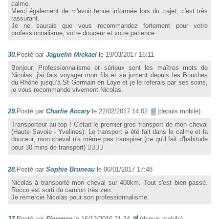
calme.
Merci également de m'avoir tenue informée lors du trajet, c'est très
rassurant.
Je ne saurais que vous recommandez fortement pour votre
professionnalisme, votre douceur et votre patience.
30.
Posté par
Jaguelin Mickael
le 19/03/2017 16:11
Bonjour, Professionnalisme et sérieux sont les maîtres mots de
Nicolas, j'ai fais voyager mon fils et sa jument depuis les Bouches
du Rhône jusqu’à St Germain en Laye et je le referais par ses soins,
je vous recommande vivement Nicolas.
29.
Posté par
Charlie Accary
le 22/02/2017 14:02
(depuis mobile)
Transporteur au top ! C'était le premier gros transport de mon cheval
(Haute Savoie - Yvelines). Le transport a été fait dans le calme et la
douceur, mon cheval n'a même pas transpirer (ce qu'il fait d'habitude
pour 30 mins de transport) 👌🏼👌🏼
28.
Posté par
Sophie Bruneau
le 06/01/2017 17:48
Nicolas à transporté mon cheval sur 400km. Tout s'est bien passé.
Rocco est sorti du camion très zen.
Je remercie Nicolas pour son professionnalisme.
27.
Posté par
Florence
le 16/12/2016 21:34
(depuis mobile)