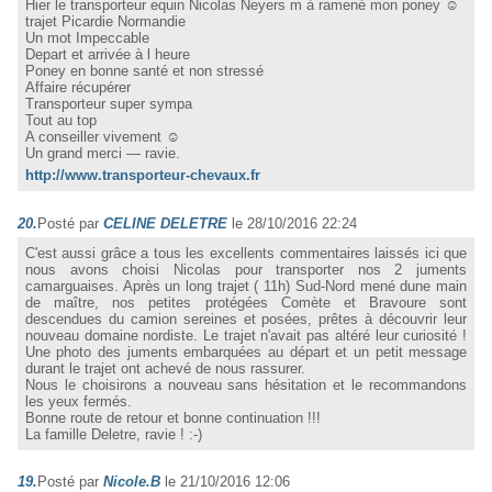
Hier le transporteur equin Nicolas Neyers m à ramené mon poney ☺
trajet Picardie Normandie
Un mot Impeccable
Depart et arrivée à l heure
Poney en bonne santé et non stressé
Affaire récupérer
Transporteur super sympa
Tout au top
A conseiller vivement ☺
Un grand merci — ravie.
http://www.transporteur-chevaux.fr
20.
Posté par
CELINE DELETRE
le 28/10/2016 22:24
C'est aussi grâce a tous les excellents commentaires laissés ici que
nous avons choisi Nicolas pour transporter nos 2 juments
camarguaises. Après un long trajet ( 11h) Sud-Nord mené dune main
de maître, nos petites protégées Comète et Bravoure sont
descendues du camion sereines et posées, prêtes à découvrir leur
nouveau domaine nordiste. Le trajet n'avait pas altéré leur curiosité !
Une photo des juments embarquées au départ et un petit message
durant le trajet ont achevé de nous rassurer.
Nous le choisirons a nouveau sans hésitation et le recommandons
les yeux fermés.
Bonne route de retour et bonne continuation !!!
La famille Deletre, ravie ! :-)
19.
Posté par
Nicole.B
le 21/10/2016 12:06