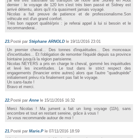
j'ai été très satisfaite du transport de notre âne Sidney en Aout
dernier : le voyage de 120 km s'est très bien passé et Sidney est
arrivé détentu, alors qu'il n'a quasiment jamais voyagé.
Nicolas a fait preuve de patience et de professionalisme.Son
véhicule est d'un grand confort.
Très bon rapport qualité/prix : je referai appel à lui si besoin et le
recommanderai..
23.
Posté par
Stéphane ARNOLD
le 19/11/2016 23:01
Un premier cheval... Des tonnes d'inquiétudes... Des monceaux
d'incertitudes... Et l'obligation de remonter l'équidé depuis sa province
lointaine jusqu'à la région parisienne.
Nicolas NEYERS a pris en charge le cheval, gommé les inquiétudes
et levé les incertitudes. Le tout dans le strict respect des
engagements (financier entre autres) alors que l'autre "quadrupède"
initialement prévu n'a finalement pas fait le voyage.
Un sans-faute !
Bravo et merci.
22.
Posté par
Anne
le 15/11/2016 16:32
Merci Nicolas ! Ma jument a fait un long voyage (11h), sans
encombre et tout en restant sereine, grâce à vous !
Je vous recommande autour de moi !
21.
Posté par
Marie.P
le 07/11/2016 18:59