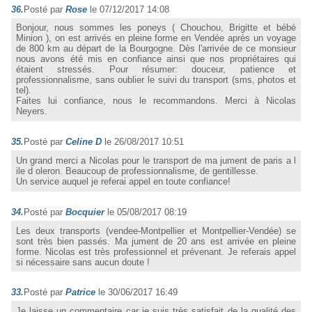
36.
Posté par
Rose
le 07/12/2017 14:08
Bonjour, nous sommes les poneys ( Chouchou, Brigitte et bébé
Minion ), on est arrivés en pleine forme en Vendée après un voyage
de 800 km au départ de la Bourgogne. Dès l'arrivée de ce monsieur
nous avons été mis en confiance ainsi que nos propriétaires qui
étaient stressés. Pour résumer: douceur, patience et
professionnalisme, sans oublier le suivi du transport (sms, photos et
tel).
Faites lui confiance, nous le recommandons. Merci à Nicolas
Neyers.
35.
Posté par
Celine D
le 26/08/2017 10:51
Un grand merci a Nicolas pour le transport de ma jument de paris a l
ile d oleron. Beaucoup de professionnalisme, de gentillesse.
Un service auquel je referai appel en toute confiance!
34.
Posté par
Bocquier
le 05/08/2017 08:19
Les deux transports (vendee-Montpellier et Montpellier-Vendée) se
sont très bien passés. Ma jument de 20 ans est arrivée en pleine
forme. Nicolas est très professionnel et prévenant. Je referais appel
si nécessaire sans aucun doute !
33.
Posté par
Patrice
le 30/06/2017 16:49
Je laisse un commentaire car je suis très satisfait de la qualité des