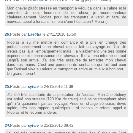
Mon cheval plutôt stressé en transport a vécu ca dans le calme et la
serenite. Je suis heureuse de ce choix, je recommanderai
chaleureusement Nicolas pour les transports à venir et ferai de
nouveau appel à lui sans l'ombre d'une hésitation ! Merci :)
26.
Posté par
Laetitia
le 24/11/2016 15:50
Nicolas a su me mettre en confiance et a pris en charge très
professionnellement mon cheval (qui a fait un voyage de 7h). Je
n'étais pas là a l'embarquement mais il a visiblement une très bonne
expérience et connaissance des chevaux. Il m'a tenu informé de tout
jusqu'à son arrivé. J'ai été très rassurée de remettre mon cheval
dans ses mains. C'est une personne de confiance qui fait tout pour
que l'animal vive au mieux le transport et arrive au mieux à bon port.
Un grand merci !
25.
Posté par
sylvie
le 24/11/2016 11:39
J'ai été très satisfaite de la prestation de Nicolas. Mon âne Sidney
est arrivé non stressé (120 Km de trajet) et à peine transpirant alors
qu'il n'a quasiment jamais voyagé. Prise en charge sérieuse, devis
rapide, très bon rapport qualité/prix : si besoin je referai appel à
Nicolas et le recommanderai.
24.
Posté par
sylvie
le 21/11/2016 09:42