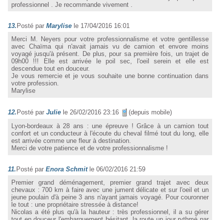
professionnel . Je recommande vivement .
13.
Posté par
Marylise
le 17/04/2016 16:01
Merci M. Neyers pour votre professionnalisme et votre gentillesse
avec Chaïma qui n'avait jamais vu de camion et envore moins
voyagé jusqu'à présent. De plus, pour sa première fois, un trajet de
09h00 !!! Elle est arrivée le poil sec, l'oeil serein et elle est
descendue tout en douceur.
Je vous remercie et je vous souhaite une bonne continuation dans
votre profession.
Marylise
12.
Posté par
Julie
le 26/02/2016 23:16
(depuis mobile)
Lyon-bordeaux à 28 ans : une épreuve ! Grâce à un camion tout
confort et un conducteur à l'écoute du cheval filmé tout du long, elle
est arrivée comme une fleur à destination.
Merci de votre patience et de votre professionnalisme !
11.
Posté par
Enora Schmit
le 06/02/2016 21:59
Premier grand déménagement, premier grand trajet avec deux
chevaux : 700 km à faire avec une jument délicate et sur l'oeil et un
jeune poulain d'à peine 3 ans n'ayant jamais voyagé. Pour couronner
le tout : une propriétaire stressée à distance!
Nicolas a été plus qu'à la hauteur : très professionnel, il a su gérer
tout en douceur l'embarquement hésitant, la route un jour rythmé par