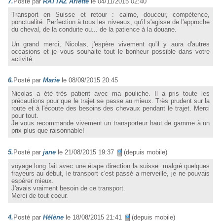
7.
Posté par
RATTAZ Arlette
le 04/11/2015 02:40
Transport en Suisse et retour : calme, douceur, compétence,
ponctualité. Perfection à tous les niveaux, qu'il s'agisse de l'approche
du cheval, de la conduite ou... de la patience à la douane.
Un grand merci, Nicolas, j'espère vivement qu'il y aura d'autres
occasions et je vous souhaite tout le bonheur possible dans votre
activité.
6.
Posté par
Marie
le 08/09/2015 20:45
Nicolas a été très patient avec ma pouliche. Il a pris toute les
précautions pour que le trajet se passe au mieux. Très prudent sur la
route et à l'écoute des besoins des chevaux pendant le trajet. Merci
pour tout.
Je vous recommande vivement un transporteur haut de gamme à un
prix plus que raisonnable!
5.
Posté par
jane
le 21/08/2015 19:37
(depuis mobile)
voyage long fait avec une étape direction la suisse. malgré quelques
frayeurs au début, le transport c'est passé a merveille, je ne pouvais
espérer mieux.
J'avais vraiment besoin de ce transport.
Merci de tout coeur.
4.
Posté par
Hélène
le 18/08/2015 21:41
(depuis mobile)