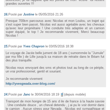
grandes ouvertes !!!
16.
Posté par
Justine
le 05/05/2016 21:26
Presque 700km parcourus avec Nicolas et mon Loulou, un trajet qui
s'est super bien passé, Nicolas est aussi agréable avec les chevaux
qu'avec leur propriétaire ! Une conduite très adaptée et un camion
super équipé, le top ! Je recommande vivement, Merci beaucoup
Nicolas !
15.
Posté par
Yves Chapron
le 03/05/2016 18:38
Le voyage de Jacée belle jument de 18 ans ( surnommée la "Jumule"
par ma fille ) de Lille jusqu'à sa maison de retraite dans le Béarn fut
des plus tranquille.
Nicolas nous envoyant des sms et photos tout au long de ce périple,
un vrai professionnel, gentil et souriant.
Je recommande vivement
http://yvesgwada.over-blog.com/
14.
Posté par
Janc
le 30/04/2016 18:19
(depuis mobile)
Transport de mon hongre de 15 ans d ile de france à la haute savoie
. Une conduite douce , un cheval detendu , j ai pu le voir dormir dans
le camion . Aucun stress pour Nevada . Nicolas est sympathique et