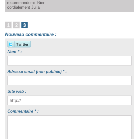
recommanderai. Bien
cordialement Julia
1
2
3
Nouveau commentaire :
Nom * :
Adresse email (non publiée) * :
Site web :
Commentaire * :