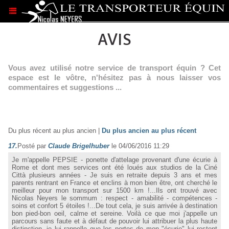
.
AVIS
Vous avez utilisé notre service de transport équin ? Cet
espace est le vôtre, n'hésitez pas à nous laisser vos
commentaires et suggestions ...
Du plus récent au plus ancien
|
Du plus ancien au plus récent
17.
Posté par
Claude Brigelhuber
le 04/06/2016 11:29
Je m'appelle PEPSIE - ponette d'attelage provenant d'une écurie à
Rome et dont mes services ont été loués aux studios de la Ciné
Città plusieurs années - Je suis en retraite depuis 3 ans et mes
parents rentrant en France et enclins à mon bien être, ont cherché le
meilleur pour mon transport sur 1500 km !...Ils ont trouvé avec
Nicolas Neyers le sommum : respect - amabilité - compétences -
soins et confort 5 étoiles !...De tout cela, je suis arrivée à destination
bon pied-bon oeil, calme et sereine. Voilà ce que moi j'appelle un
parcours sans faute et à défaut de pouvoir lui attribuer la plus haute
distinction, je lui rappelle que les portes de mon "écurie" lui restent