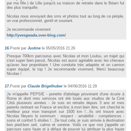
par ma fille ) de Lille jusqu'à sa maison de retraite dans le Béarn fut
des plus tranquille.
Nicolas nous envoyant des sms et photos tout au long de ce périple,
un vrai professionnel, gentil et souriant.
Je recommande vivement
http://yvesgwada.over-blog.com/
16.
Posté par
Justine
le 05/05/2016 21:26
Presque 700km parcourus avec Nicolas et mon Loulou, un trajet qui
s'est super bien passé, Nicolas est aussi agréable avec les chevaux
qu'avec leur propriétaire ! Une conduite très adaptée et un camion
super équipé, le top ! Je recommande vivement, Merci beaucoup
Nicolas !
17.
Posté par
Claude Brigelhuber
le 04/06/2016 11:29
Je m'appelle PEPSIE - ponette d'attelage provenant d'une écurie à
Rome et dont mes services ont été loués aux studios de la Ciné
Città plusieurs années - Je suis en retraite depuis 3 ans et mes
parents rentrant en France et enclins à mon bien être, ont cherché le
meilleur pour mon transport sur 1500 km !...Ils ont trouvé avec
Nicolas Neyers le sommum : respect - amabilité - compétences -
soins et confort 5 étoiles !...De tout cela, je suis arrivée à destination
bon pied-bon oeil, calme et sereine. Voilà ce que moi j'appelle un
parcours sans faute et à défaut de pouvoir lui attribuer la plus haute