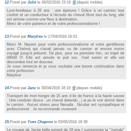
12.
Posté par
Julie
le 26/02/2016 23:16
(depuis mobile)
Lyon-bordeaux à 28 ans : une épreuve ! Grâce à un camion tout
confort et un conducteur à l'écoute du cheval filmé tout du long, elle
est arrivée comme une fleur à destination.
Merci de votre patience et de votre professionnalisme !
13.
Posté par
Marylise
le 17/04/2016 16:01
Merci M. Neyers pour votre professionnalisme et votre gentillesse
avec Chaïma qui n'avait jamais vu de camion et envore moins
voyagé jusqu'à présent. De plus, pour sa première fois, un trajet de
09h00 !!! Elle est arrivée le poil sec, l'oeil serein et elle est
descendue tout en douceur.
Je vous remercie et je vous souhaite une bonne continuation dans
votre profession.
Marylise
14.
Posté par
Janc
le 30/04/2016 18:19
(depuis mobile)
Transport de mon hongre de 15 ans d ile de france à la haute savoie
. Une conduite douce , un cheval detendu , j ai pu le voir dormir dans
le camion . Aucun stress pour Nevada . Nicolas est sympathique et
professionnel . Je recommande vivement .
15.
Posté par
Yves Chapron
le 03/05/2016 18:38
Le voyage de Jacée belle jument de 18 ans ( surnommée la "Jumule"