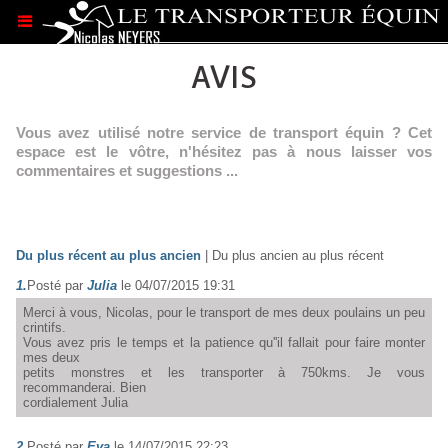
.
AVIS
Vous avez utilisé notre service de transport équin ? Cet
espace est le vôtre, n'hésitez pas à nous laisser vos
commentaires et suggestions ...
Du plus récent au plus ancien
|
Du plus ancien au plus récent
1.
Posté par
Julia
le 04/07/2015 19:31
Merci à vous, Nicolas, pour le transport de mes deux poulains un peu
crintifs.
Vous avez pris le temps et la patience qu''il fallait pour faire monter
mes deux
petits monstres et les transporter à 750kms. Je vous
recommanderai. Bien
cordialement Julia
2.
Posté par
Eva
le 14/07/2015 22:23