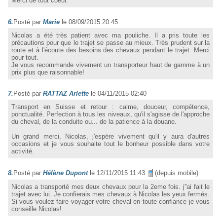
Merci de tout coeur.
6.
Posté par
Marie
le 08/09/2015 20:45
Nicolas a été très patient avec ma pouliche. Il a pris toute les
précautions pour que le trajet se passe au mieux. Très prudent sur la
route et à l'écoute des besoins des chevaux pendant le trajet. Merci
pour tout.
Je vous recommande vivement un transporteur haut de gamme à un
prix plus que raisonnable!
7.
Posté par
RATTAZ Arlette
le 04/11/2015 02:40
Transport en Suisse et retour : calme, douceur, compétence,
ponctualité. Perfection à tous les niveaux, qu'il s'agisse de l'approche
du cheval, de la conduite ou... de la patience à la douane.
Un grand merci, Nicolas, j'espère vivement qu'il y aura d'autres
occasions et je vous souhaite tout le bonheur possible dans votre
activité.
8.
Posté par
Hélène Dupont
le 12/11/2015 11:43
(depuis mobile)
Nicolas a transporté mes deux chevaux pour la 2eme fois. j''ai fait le
trajet avec lui. Je confierais mes chevaux à Nicolas les yeux fermés.
Si vous voulez faire voyager votre cheval en toute confiance je vous
conseille Nicolas!